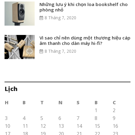
Những lưu ý khi chọn loa bookshelf cho
phòng nhỏ
8 Tháng 7, 2020
Vì sao chỉ nên dùng một thương hiệu cáp
âm thanh cho dàn máy hi-fi?
8 Tháng 7, 2020
Lịch
H
B
T
N
S
B
C
1
2
3
4
5
6
7
8
9
10
11
12
13
14
15
16
17
18
19
20
21
22
23