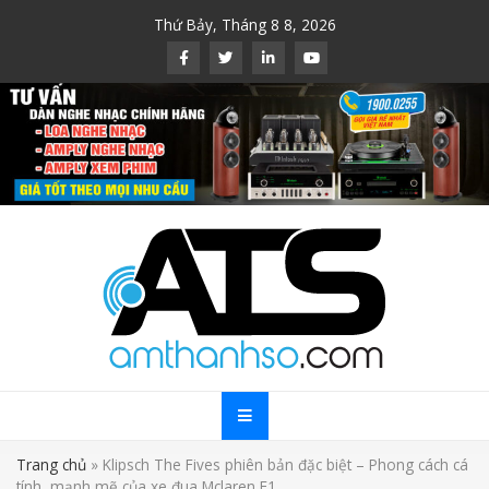
Skip
Thứ Bảy, Tháng 8 8, 2026
to
content
Trang chủ
»
Klipsch The Fives phiên bản đặc biệt – Phong cách cá
tính, mạnh mẽ của xe đua Mclaren F1