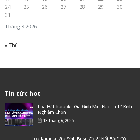
24
25
26
27
28
29
30
31
Tháng 8 2026
« Th6
Tin tức hot
Loa Hát Karaoke Gia Đình Mini Nào Tốt? Kinh
Nghiệm Chọn
13 Tháng 6, 2026
Loa Karaoke Gia Đình Bose Có Gì Nổi Bật? Có