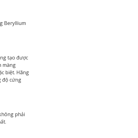
g Beryllium
ũng tạo được
on màng
ặc biệt. Hãng
g độ cứng
không phải
ất.