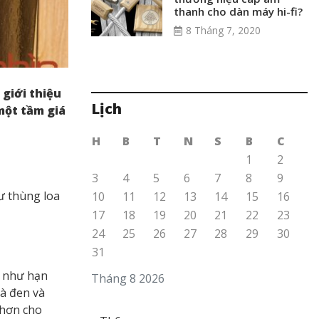
thanh cho dàn máy hi-fi?
8 Tháng 7, 2020
giới thiệu
Lịch
một tầm giá
H
B
T
N
S
B
C
1
2
3
4
5
6
7
8
9
ư thùng loa
10
11
12
13
14
15
16
17
18
19
20
21
22
23
24
25
26
27
28
29
30
31
g như hạn
Tháng 8 2026
à đen và
 hơn cho