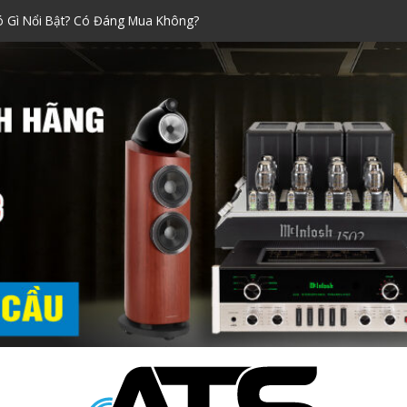
Xách Tay Được Ưa Chuộng Nhất!
raoke đáng mua nhất dịp Tết
ính Hãng Siêu Chuẩn!
i Nào Tốt? Kinh Nghiệm Chọn
ó Gì Nổi Bật? Có Đáng Mua Không?