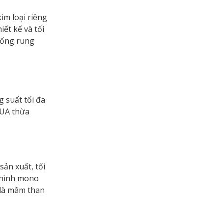
im loại riêng
ết kế và tối
chống rung
 suất tối đa
CUA thừa
ản xuất, tối
 hình mono
 là mâm than