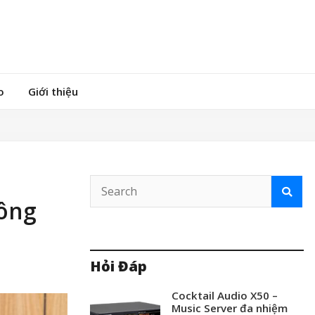
o
Giới thiệu
hông
Hỏi Đáp
Cocktail Audio X50 –
Music Server đa nhiệm