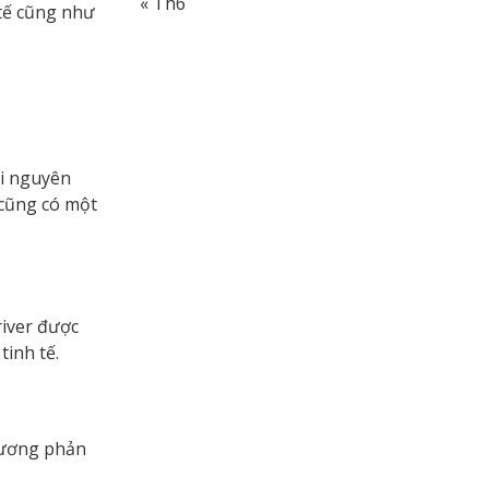
« Th6
 tế cũng như
ại nguyên
 cũng có một
river được
tinh tế.
 tương phản