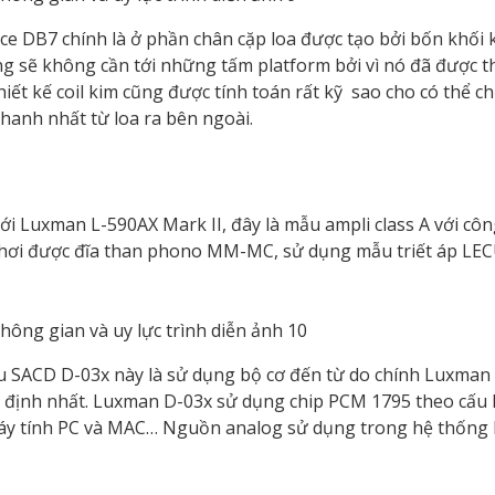
ce DB7 chính là ở phần chân cặp loa được tạo bởi bốn khối k
g sẽ không cần tới những tấm platform bởi vì nó đã được thi
Thiết kế coil kim cũng được tính toán rất kỹ sao cho có thể 
hanh nhất từ loa ra bên ngoài.
Luxman L-590AX Mark II, đây là mẫu ampli class A với công
g chơi được đĩa than phono MM-MC, sử dụng mẫu triết áp LE
SACD D-03x này là sử dụng bộ cơ đến từ do chính Luxman s
n định nhất. Luxman D-03x sử dụng chip PCM 1795 theo cấu
máy tính PC và MAC… Nguồn analog sử dụng trong hệ thống