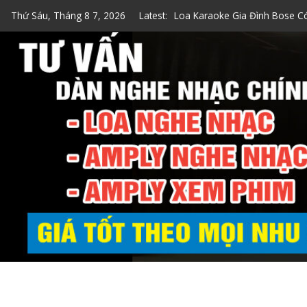
Skip
Thứ Sáu, Tháng 8 7, 2026
Latest:
Top 7 Loa Karaoke Gia Đình 
to
Top 5 Loa Bose Bluetooth Ka
content
5 Cách Kiểm Tra Loa Bose Ch
Loa Hát Karaoke Gia Đình Min
Loa Karaoke Gia Đình Bose C