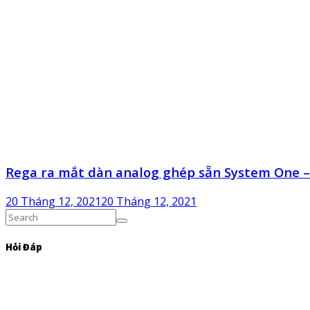
Rega ra mắt dàn analog ghép sẵn System One –
20 Tháng 12, 2021
20 Tháng 12, 2021
Hỏi Đáp