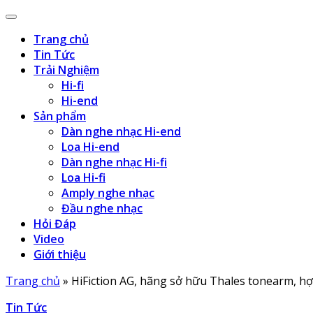
Trang chủ
Tin Tức
Trải Nghiệm
Hi-fi
Hi-end
Sản phẩm
Dàn nghe nhạc Hi-end
Loa Hi-end
Dàn nghe nhạc Hi-fi
Loa Hi-fi
Amply nghe nhạc
Đầu nghe nhạc
Hỏi Đáp
Video
Giới thiệu
Trang chủ
»
HiFiction AG, hãng sở hữu Thales tonearm, hợ
Tin Tức