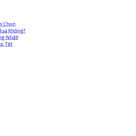
ệm Chọn
 Mua Không?
ng Nhất!
ịp Tết