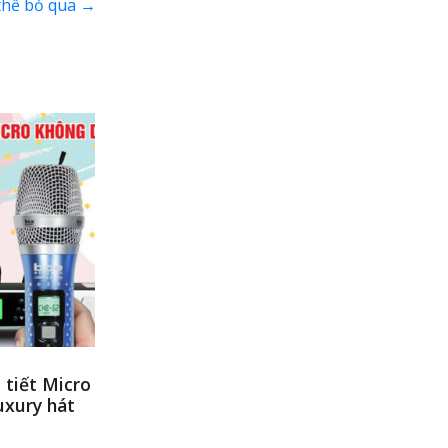
 thể bỏ qua
→
 tiết Micro
xury hát