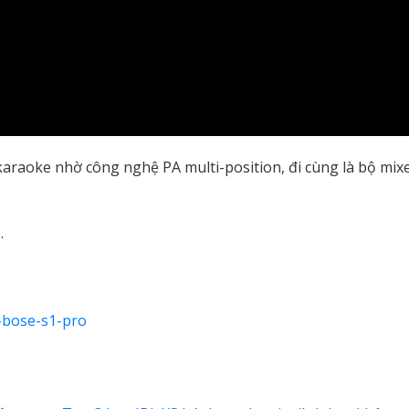
araoke nhờ công nghệ PA multi-position, đi cùng là bộ mix
…
-bose-s1-pro