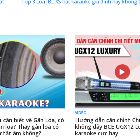
ật
Top 3 Loa JBL XS hát karaoke gia đình hay không
VIDEO
 cần biết về Gân Loa, có
Hướng dẫn căn chỉnh Chi
n loa? Thay gân loa có
không dây BCE UGX12 Lu
chất âm không?
karaoke cực hay