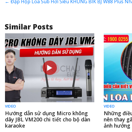
←
Đập Hộp Loa Sub Hơi Siêu KHỦNG BIK BJ W88 Plus Nh
Similar Posts
VIDEO
VIDEO
Hướng dẫn sử dụng Micro không
Những điều
dây JBL VM200 chi tiết cho bộ dàn
nên thay gâ
karaoke
ảnh hưởng 