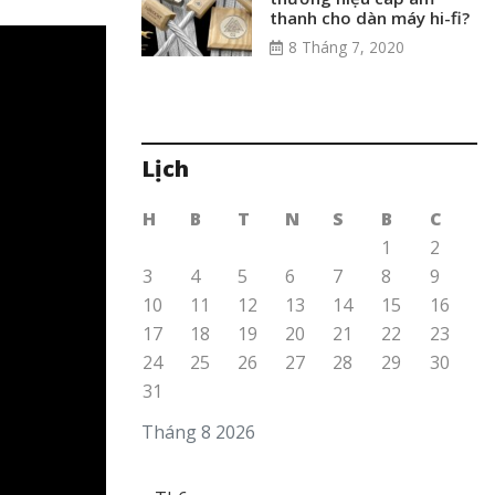
thanh cho dàn máy hi-fi?
8 Tháng 7, 2020
Lịch
H
B
T
N
S
B
C
1
2
3
4
5
6
7
8
9
10
11
12
13
14
15
16
17
18
19
20
21
22
23
24
25
26
27
28
29
30
31
Tháng 8 2026