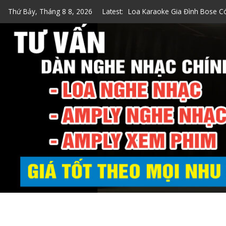
Skip
Thứ Bảy, Tháng 8 8, 2026
Latest:
Top 7 Loa Karaoke Gia Đình 
to
Top 5 Loa Bose Bluetooth Ka
content
5 Cách Kiểm Tra Loa Bose Ch
Loa Hát Karaoke Gia Đình Min
Loa Karaoke Gia Đình Bose C