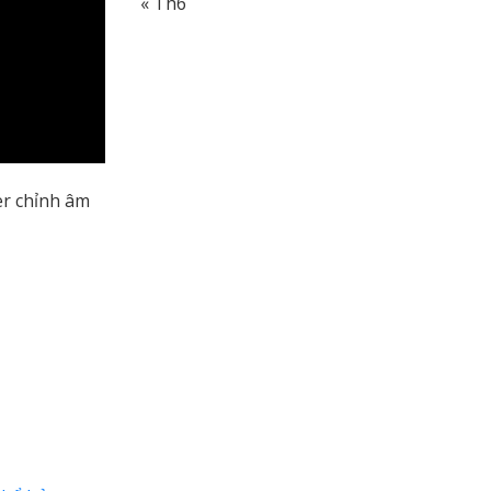
« Th6
er chỉnh âm