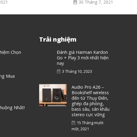
2021
30 Tháng 7, 2021
Trải nghiệm
ghiệm Chọn
Đánh giá Harman Kardon
Go + Play 3 mới nhất hiện
nay
3 Tháng 10, 2023
áng Mua
Audio Pro A26 –
Bookshelf wireless
đến từ Thụy Điển,
ghép đa phòng,
Chuộng Nhất!
bass sâu, sân khấu
stereo cực vững
15 Tháng mười
một, 2021