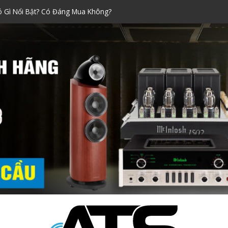
Xách Tay Được Ưa Chuộng Nhất!
raoke đáng mua nhất dịp Tết
ính Hãng Siêu Chuẩn!
i Nào Tốt? Kinh Nghiệm Chọn
ó Gì Nổi Bật? Có Đáng Mua Không?