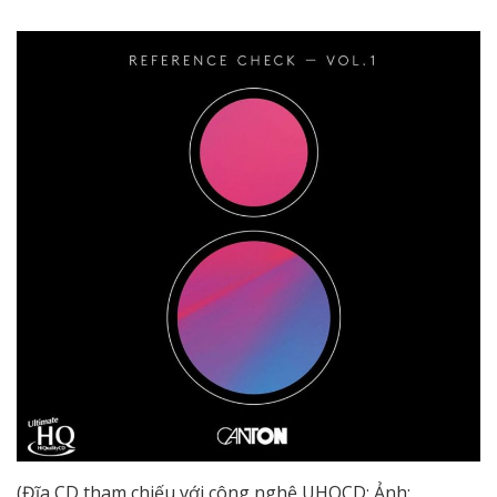
(Đĩa CD tham chiếu với công nghệ UHQCD; Ảnh: