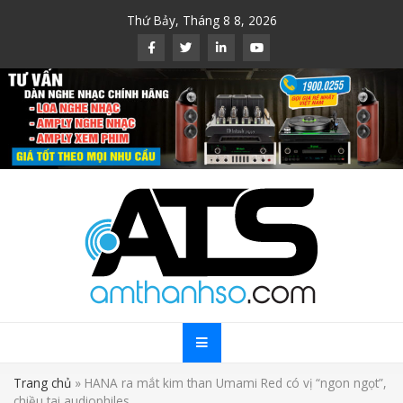
Skip
Thứ Bảy, Tháng 8 8, 2026
to
content
Trang chủ
»
HANA ra mắt kim than Umami Red có vị “ngon ngọt”,
chiều tai audiophiles