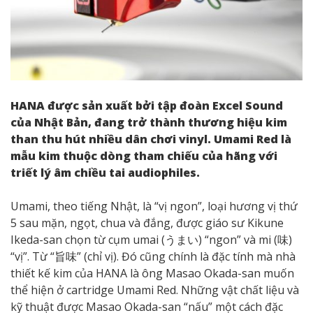
HANA được sản xuất bởi tập đoàn Excel Sound
của Nhật Bản, đang trở thành thương hiệu kim
than thu hút nhiều dân chơi vinyl. Umami Red là
mẫu kim thuộc dòng tham chiếu của hãng với
triết lý âm chiều tai audiophiles.
Umami, theo tiếng Nhật, là “vị ngon”, loại hương vị thứ
5 sau mặn, ngọt, chua và đắng, được giáo sư Kikune
Ikeda-san chọn từ cụm umai (うまい) “ngon” và mi (味)
“vị”. Từ “旨味” (chỉ vị). Đó cũng chính là đặc tính mà nhà
thiết kế kim của HANA là ông Masao Okada-san muốn
thể hiện ở cartridge Umami Red. Những vật chất liệu và
kỹ thuật được Masao Okada-san “nấu” một cách đặc