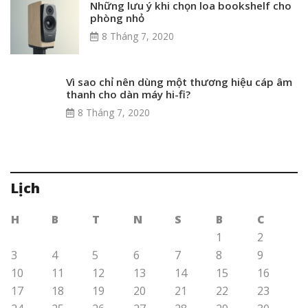
Những lưu ý khi chọn loa bookshelf cho
phòng nhỏ
8 Tháng 7, 2020
Vì sao chỉ nên dùng một thương hiệu cáp âm
thanh cho dàn máy hi-fi?
8 Tháng 7, 2020
Lịch
H
B
T
N
S
B
C
1
2
3
4
5
6
7
8
9
10
11
12
13
14
15
16
17
18
19
20
21
22
23