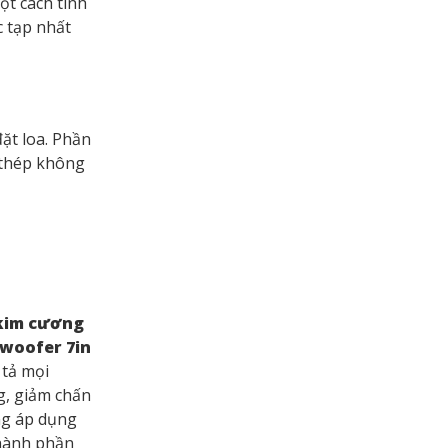
ột cách tinh
c tạp nhất
ặt loa. Phần
 thép không
 kim cương
 woofer 7in
 tả mọi
g, giảm chấn
ông áp dụng
thành phần