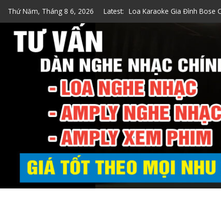
Skip
Thứ Năm, Tháng 8 6, 2026
Latest:
Top 7 Loa Karaoke Gia Đình
to
Top 5 Loa Bose Bluetooth K
content
5 Cách Kiểm Tra Loa Bose C
Loa Hát Karaoke Gia Đình Mi
Loa Karaoke Gia Đình Bose 