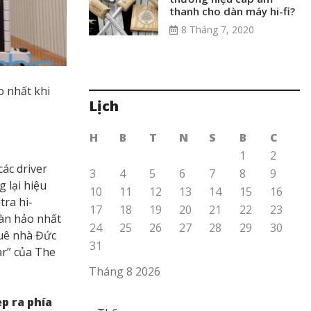
thanh cho dàn máy hi-fi?
8 Tháng 7, 2020
o nhất khi
Lịch
H
B
T
N
S
B
C
1
2
các driver
3
4
5
6
7
8
9
 lại hiệu
10
11
12
13
14
15
16
tra hi-
17
18
19
20
21
22
23
oàn hảo nhất
24
25
26
27
28
29
30
quê nhà Đức
31
ar” của The
Tháng 8 2026
p ra phía