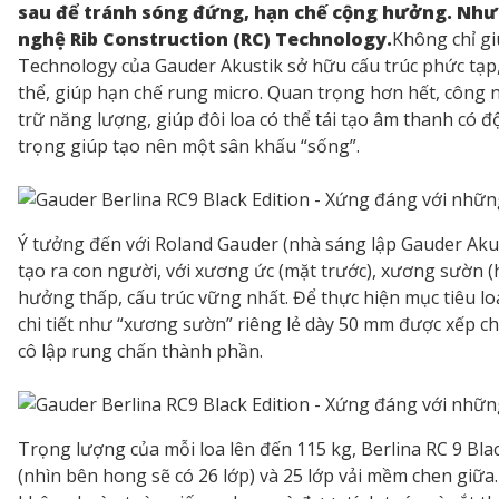
sau để tránh sóng đứng, hạn chế cộng hưởng. Nhưn
nghệ Rib Construction (RC) Technology.
Không chỉ gi
Technology của Gauder Akustik sở hữu cấu trúc phức tạp,
thể, giúp hạn chế rung micro. Quan trọng hơn hết, công 
trữ năng lượng, giúp đôi loa có thể tái tạo âm thanh có đ
trọng giúp tạo nên một sân khấu “sống”.
Ý tưởng đến với Roland Gauder (nhà sáng lập Gauder Akust
tạo ra con người, với xương ức (mặt trước), xương sườn (
hưởng thấp, cấu trúc vững nhất. Để thực hiện mục tiêu loạ
chi tiết như “xương sườn” riêng lẻ dày 50 mm được xếp 
cô lập rung chấn thành phần.
Trọng lượng của mỗi loa lên đến 115 kg, Berlina RC 9 Bla
(nhìn bên hong sẽ có 26 lớp) và 25 lớp vải mềm chen giữ