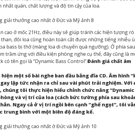
nhất quán, chất lượng và độ tin cậy của loa.
ần cao ở mốc 21Hz, điều này sẽ giúp tránh các hiện tượng r
than, đôi loa cũng hoàn toàn cắt được những tiếng nhiễu ù 
oa bass bị thở (màng loa di chuyển quá ngưỡng). Ở phía sau
o âm trầm ứng với điều kiện phòng nghe cụ thể, đây cũng là 
có tên gọi là “Dynamic Bass Control”.
Đánh giá chất âm
hực hiện một số bài nghe ban đầu bằng đĩa CD. Âm hình 
gay lập tức nhận ra chỉ sau vài phút trải nghiệm. Với 
, chúng tôi thực hiện hiểu chỉnh chức năng “Dynamic
 phòng và vị trí của loa (cách bức tường phía sau kho
hẳn. Ngay cả ở vị trí ngồi bên cạnh “ghế ngọt”, tôi vẫ
c trung bình với một biên độ đáng kể.