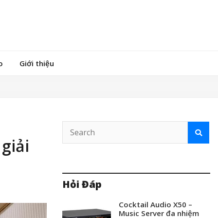
o
Giới thiệu
giải
Hỏi Đáp
Cocktail Audio X50 –
Music Server đa nhiệm