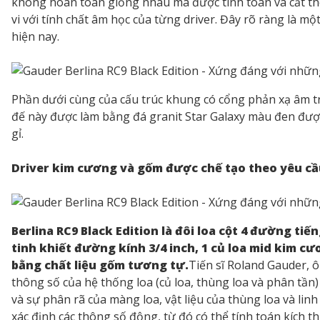
không hoàn toàn giống nhau mà được tính toán và cắt the
vi với tính chất âm học của từng driver. Đây rõ ràng là m
hiện nay.
Phần dưới cùng của cấu trúc khung có cổng phản xạ âm tr
đế này được làm bằng đá granit Star Galaxy màu đen đượ
gỉ.
Driver kim cương và gốm được chế tạo theo yêu cầ
Berlina RC9 Black Edition là đôi loa cột 4 đường ti
tinh khiết đường kính 3/4 inch, 1 củ loa mid kim cư
bằng chất liệu gốm tương tự.
Tiến sĩ Roland Gauder, ô
thông số của hệ thống loa (củ loa, thùng loa và phân tần
và sự phân rã của màng loa, vật liệu của thùng loa và lin
xác định các thông số động, từ đó có thể tính toán kích t