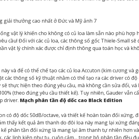
hống vật lý khiến cho không có củ loa làm sẵn nào phù hợp 
u cầu! Đối với các củ loa, các thông số gốc Thiele-Small sẽ
ần vật lý chính xác được chỉ định thông qua toán học và kh
này và để có thể chế tạo các củ loa Accuton (kim cương và 
t các thông số kỹ thuật nhằm có thể tạo ra các driver có độ 
 sẽ thực hiện theo đúng yêu cầu, mà không cần sửa đổi, vá l
00% (theo đúng yêu cầu thiết kế). Tuy nhiên, Gauder vẫn cẩ
p driver.
Mạch phân tần độ dốc cao Black Edition
on có độ dốc 50dB/octave, và thiết kế hoàn toàn đối xứng, đ
ảm thấy kết quả âm thanh do đôi loa này mang lại xứng đáng
ết kế phân tần đối xứng là mang lại âm thanh tự nhiên hơn và
k, các linh kiện như tụ, cuộn cảm… trong bộ phân tần đều đ