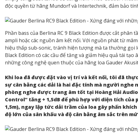
độc quyền từ hãng Mundorf và Intertechnik, đảm bảo tính 
Phần bass của Berlina RC 9 Black Edition được cắt phân t
ampli hoặc các nguồn âm kết nối. Với nguồn phát từ mâm 
hiệu thấp sub-sonic, tránh hiện tượng mà ta thường gọi l
Black Edition có các cầu để tăng và giảm hiệu quả tái tạ
những công nghệ quen thuộc của hãng loa Gauder Akusitk 
Khi loa đã được đặt vào vị trí và kết nối, tôi đã t
sự cân bằng các dải là hai đặc tính mà người nghe n
phòng nghe được trang âm tốt tại Hoàng Hải Audio
Control” tăng + 1,5dB để phù hợp với diện tích của
1,5m), ngay lập tức dải trầm của loa gây phấn khích 
độ lớn của sân khấu và độ cân bằng âm sắc trên mứ