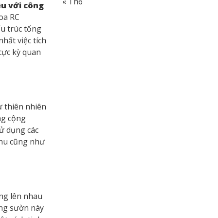
« Th6
ều với công
loa RC
u trúc tổng
hất việc tích
 cực kỳ quan
ư thiên nhiên
ng cộng
sử dụng các
thu cũng như
ồng lên nhau
ơng sườn này