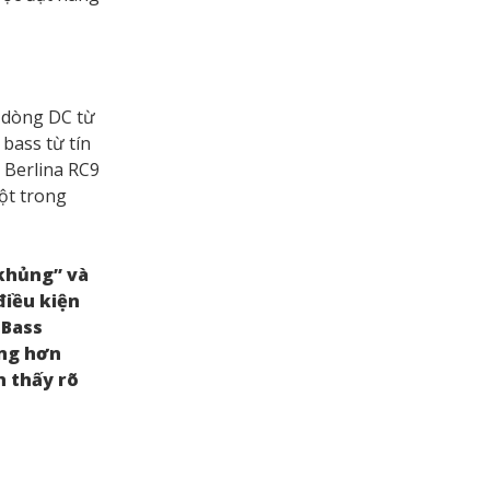
ò dòng DC từ
bass từ tín
 Berlina RC9
một trong
“khủng” và
điều kiện
 Bass
ảng hơn
n thấy rõ