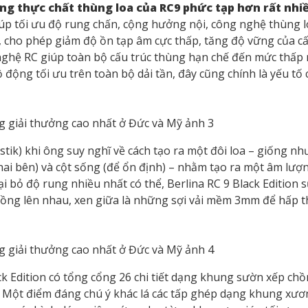
g thực chất thùng loa của RC9 phức tạp hơn rất nhi
úp tối ưu độ rung chấn, cộng hưởng nội, công nghệ thùng 
 cho phép giảm độ ồn tạp âm cực thấp, tăng độ vững của cấ
nghệ RC giúp toàn bộ cấu trúc thùng hạn chế đến mức thấp n
ộ động tối ưu trên toàn bộ dải tần, đây cũng chính là yếu tố
ik) khi ông suy nghĩ về cách tạo ra một đôi loa – giống nh
hai bên) và cột sống (để ổn định) – nhằm tạo ra một âm lượ
i bỏ độ rung nhiều nhất có thể, Berlina RC 9 Black Edition 
chồng lên nhau, xen giữa là những sợi vải mềm 3mm để hấp 
ck Edition có tổng cổng 26 chi tiết dạng khung sườn xếp ch
a. Một điểm đáng chú ý khác lá các tấp ghép dạng khung xư