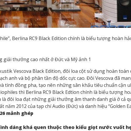
ile”, Berlina RC9 Black Edition chính là biểu tượng hoàn hả
ustik Vescova Black Edition, đôi loa cột sử dụng hoàn toàn 
ạch anh và bộ phân tần độ dốc cực cao. Đôi Vescova đã mang
 và tính đồng pha, tạo nên những sân khấu tiêu chuẩn cận ul
ophiles thì Berlina RC9 Black Edtion chính là biểu tượng h
 là đôi loa đạt những giải thưởng âm thanh danh giá ở cả 
hất năm 2012 của tạp chí Audio (Đức) và danh hiệu “Golden E
 26 mảnh ghép
 hình dáng khá quen thuộc theo kiểu giọt nước vuốt hẹ