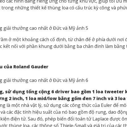
o các hình dáng riêng ứng cho từng khu vực, giúp tối ưu m
ột trong những thiết kế thùng loa có cấu trúc kỳ công và phứ
ầm ở một khoảng cách cố định, từ chân đế ở phía dưới nơi đ
c kết nối với phần khung dưới bằng ba chân đinh làm bằng
u của Roland Gauder
ếng, sử dụng tổng cộng 6 driver bao gồm 1 loa tweeter
ơng 2 inch, 1 loa mid/low bằng gốm đen 7 inch và 3 loa
ng là một nhà vật lý, sử dụng các công thức của Euler để mô
) và các đặc tính hiệu suất của nó bao gồm độ rung, dao độn
h kiện điện tử. Sau đó, phép biến đổi toán tử Laplace được 
hước thùng loa, các thông số Thiele-Small và giá trị của các 