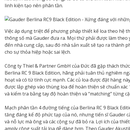
linh kiện tạo nên phân tần.
Việc áp dụng triệt để phương pháp thiết kế loa theo hệ t
thông số mà Gauder đưa ra. Mọi thứ phải được làm theo yê
đến nhà cung cấp, sau đó nhà sản xuất sẽ tạo ra thành ph
cho sự thỏa hiệp hoặc sai lệch.
Công ty Thiel & Partner GmbH của Đức đã gặp thách thức 
Berlina RC 9 Black Edition, hãng phải tuân thủ nghiêm ngặ
hoạt và có từ tính cực mạnh. Các củ loa được đặt hàng này
được lắp ghép vào thùng loa để hoàn thiện sẽ chuẩn xác 1
và kiểm tra bằng tay độ hoàn thiện và “matching” từng cặ
Mạch phân tần 4 đường tiếng của Berlina RC 9 Black Editi
tăng đáng kể độ phức tạp của nó, nhưng tiến sĩ Gauder c
và nỗ lực mà ông và các cộng sự đã bỏ ra. Lợi ích của thi
amply công suất tải loa dễ dàng hơn. Theo Gauder Akusti