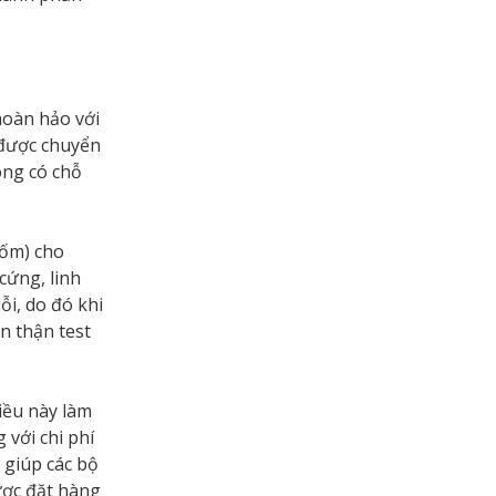
hoàn hảo với
 được chuyển
ông có chỗ
gốm) cho
cứng, linh
ỗi, do đó khi
n thận test
iều này làm
 với chi phí
 giúp các bộ
ược đặt hàng