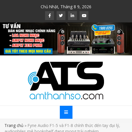
Skip
Chủ Nhật, Tháng 8 9, 2026
to
content
Trang chủ
»
Fyne Audio F1-5 và F1-8 chính thức đến tay đại lý,
audiophiles mê bookshelf đang mong trải nghiệm