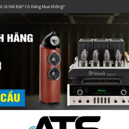
 Xách Tay Được Ưa Chuộng Nhất!
raoke đáng mua nhất dịp Tết
ính Hãng Siêu Chuẩn!
ni Nào Tốt? Kinh Nghiệm Chọn
ó Gì Nổi Bật? Có Đáng Mua Không?