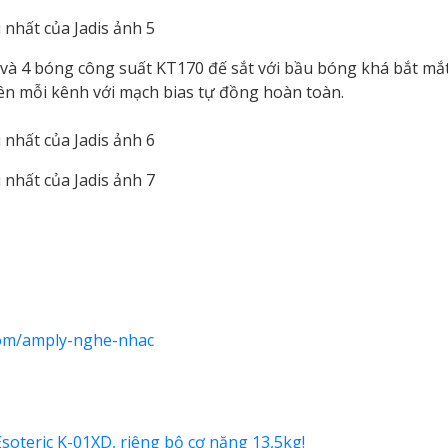
 và 4 bóng công suất KT170 đế sắt với bầu bóng khá bắt mắt
rên mỗi kênh với mạch bias tự đồng hoàn toàn.
com/amply-nghe-nhac
oteric K-01XD, riêng bộ cơ nặng 13,5kg!