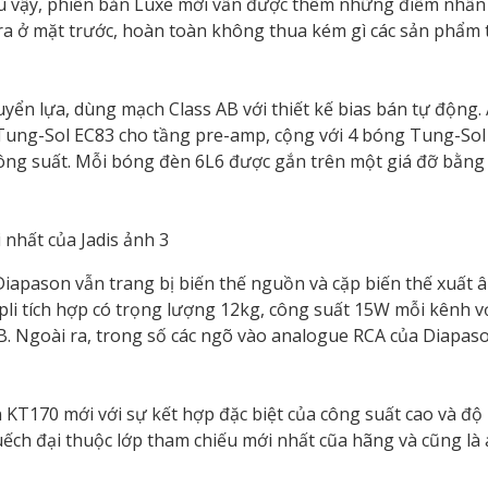
Dù vậy, phiên bản Luxe mới vẫn được thêm những điểm nhấn
ra ở mặt trước, hoàn toàn không thua kém gì các sản phẩm
yển lựa, dùng mạch Class AB với thiết kế bias bán tự động.
ung-Sol EC83 cho tầng pre-amp, cộng với 4 bóng Tung-Sol 
công suất. Mỗi bóng đèn 6L6 được gắn trên một giá đỡ bằn
Diapason vẫn trang bị biến thế nguồn và cặp biến thế xuất 
pli tích hợp có trọng lượng 12kg, công suất 15W mỗi kênh v
B. Ngoài ra, trong số các ngõ vào analogue RCA của Diapas
 KT170 mới với sự kết hợp đặc biệt của công suất cao và độ
uếch đại thuộc lớp tham chiếu mới nhất cũa hãng và cũng là