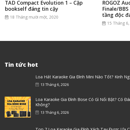
TAD Compact Evolution 1 – Cặp
ROGOZ Aud
bookself đáng tin cậy
Finale/BBS 
tầng độc đ
18 Tháng mười một, 2020
15 Tháng 6,
Tin tức hot
Loa Hát Karaoke Gia Đình Mini Nào Tốt? Kinh N
13 Tháng 6, 2026
Loa Karaoke Gia Đình Bose Có Gì Nổi Bật? Có Đ
Không?
13 Tháng 6, 2026
Top 7 Loa Karaoke Gia Đình Xách Tay Được Ưa 