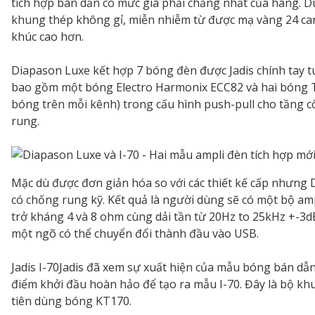
tích hợp bán dẫn có mức giá phải chăng nhất của hãng. 
khung thép không gỉ, miễn nhiễm từ được mạ vàng 24 ca
khúc cao hơn.
Diapason Luxe kết hợp 7 bóng đèn được Jadis chính tay tu
bao gồm một bóng Electro Harmonix ECC82 và hai bóng T
bóng trên mỗi kênh) trong cấu hình push-pull cho tầng 
rung.
Mặc dù được đơn giản hóa so với các thiết kế cấp nhưng 
có chống rung kỹ. Kết quả là người dùng sẽ có một bộ am
trở kháng 4 và 8 ohm cùng dải tần từ 20Hz to 25kHz +-3d
một ngõ có thể chuyển đổi thành đầu vào USB.
Jadis I-70Jadis đã xem sự xuất hiện của mẫu bóng bán dẫn
điểm khởi đầu hoàn hảo để tạo ra mẫu I-70. Đây là bộ kh
tiên dùng bóng KT170.