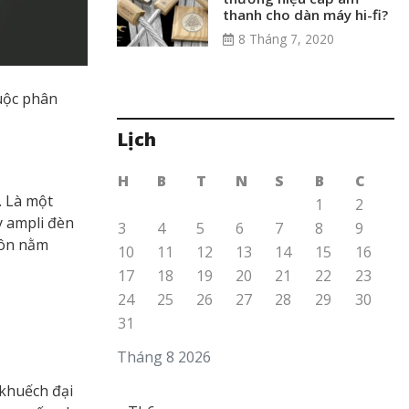
thanh cho dàn máy hi-fi?
8 Tháng 7, 2020
huộc phân
Lịch
H
B
T
N
S
B
C
. Là một
1
2
y ampli đèn
3
4
5
6
7
8
9
luôn nằm
10
11
12
13
14
15
16
17
18
19
20
21
22
23
24
25
26
27
28
29
30
31
Tháng 8 2026
 khuếch đại