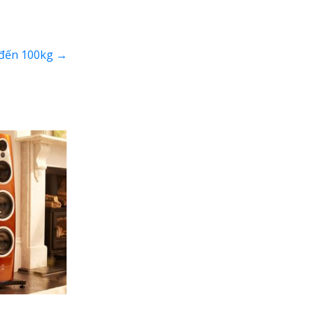
 đến 100kg
→