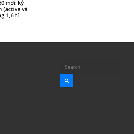
60 mới: kỷ
 (active và
g 1,6 tỉ