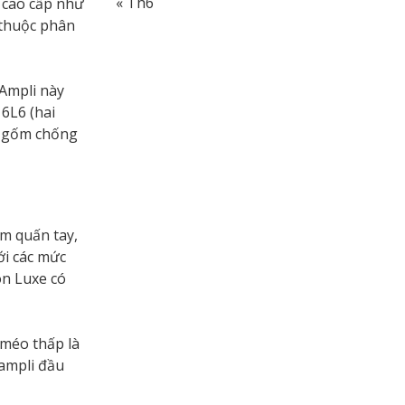
« Th6
 cao cấp như
 thuộc phân
 Ampli này
6L6 (hai
g gốm chống
âm quấn tay,
ới các mức
on Luxe có
 méo thấp là
 ampli đầu