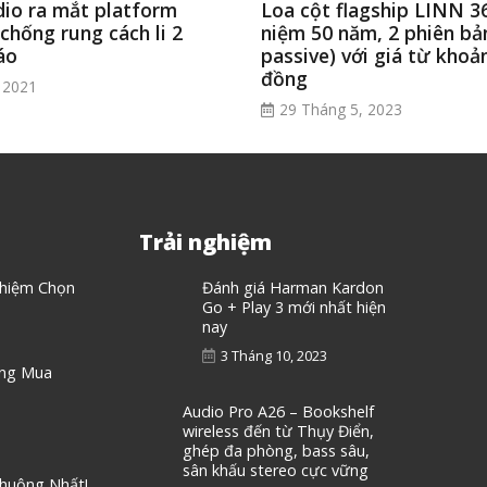
io ra mắt platform
Loa cột flagship LINN 3
chống rung cách li 2
niệm 50 năm, 2 phiên bản
áo
passive) với giá từ khoản
đồng
 2021
29 Tháng 5, 2023
Trải nghiệm
ghiệm Chọn
Đánh giá Harman Kardon
Go + Play 3 mới nhất hiện
nay
3 Tháng 10, 2023
áng Mua
Audio Pro A26 – Bookshelf
wireless đến từ Thụy Điển,
ghép đa phòng, bass sâu,
sân khấu stereo cực vững
Chuộng Nhất!