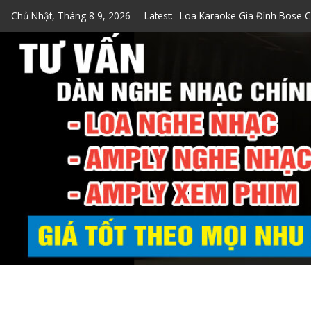
Skip
Chủ Nhật, Tháng 8 9, 2026
Latest:
Top 7 Loa Karaoke Gia Đình
to
Top 5 Loa Bose Bluetooth Ka
content
5 Cách Kiểm Tra Loa Bose Ch
Loa Hát Karaoke Gia Đình Mi
Loa Karaoke Gia Đình Bose C