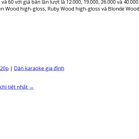
0 và 60 với giá bán lần lượt là 12.000, 19.000, 26.000 và 40
ven Wood high-gloss, Ruby Wood high-gloss và Blonde Wood
120p
|
Dàn karaoke gia đình
chi tiết nhất
→