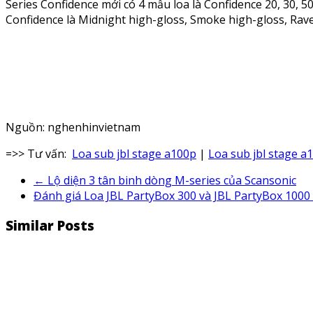
Series Confidence mới có 4 mẫu loa là Confidence 20, 30, 5
Confidence là Midnight high-gloss, Smoke high-gloss, Ra
Nguồn: nghenhinvietnam
=>> Tư vấn:
Loa sub jbl stage a100p
|
Loa sub jbl stage a
←
Lộ diện 3 tân binh dòng M-series của Scansonic
Đánh giá Loa JBL PartyBox 300 và JBL PartyBox 1000 
Similar Posts