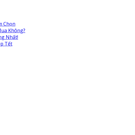
ệm Chọn
 Mua Không?
ng Nhất!
ịp Tết