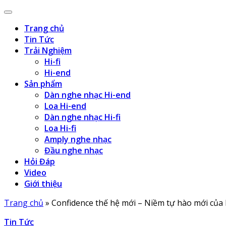
Trang chủ
Tin Tức
Trải Nghiệm
Hi-fi
Hi-end
Sản phẩm
Dàn nghe nhạc Hi-end
Loa Hi-end
Dàn nghe nhạc Hi-fi
Loa Hi-fi
Amply nghe nhạc
Đầu nghe nhạc
Hỏi Đáp
Video
Giới thiệu
Trang chủ
»
Confidence thế hệ mới – Niềm tự hào mới của
Tin Tức