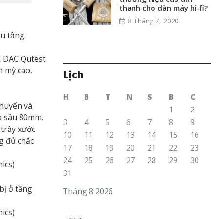
thanh cho dàn máy hi-fi?
8 Tháng 7, 2020
u tầng.
mã DAC Qutest
m mỹ cao,
Lịch
H
B
T
N
S
B
C
chuyển và
1
2
và sâu 80mm.
3
4
5
6
7
8
9
 trầy xước
10
11
12
13
14
15
16
ng đủ chắc
17
18
19
20
21
22
23
24
25
26
27
28
29
30
nics)
31
bị ở tầng
Tháng 8 2026
nics)