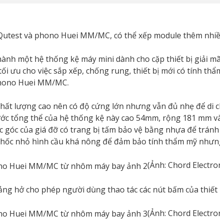
 Qutest và phono Huei MM/MC, có thể xếp module thêm nhiề
thành một hệ thống kệ máy mini dành cho cặp thiết bị giải 
i ưu cho việc sắp xếp, chống rung, thiết bị mới có tính thẩ
 phono Huei MM/MC.
chất lượng cao nên có độ cứng lớn nhưng vẫn đủ nhẹ để di 
hước tổng thể của hệ thống kệ này cao 54mm, rộng 181 mm 
c góc của giá đỡ có trang bị tấm bảo vệ bằng nhựa để tránh
à các hốc nhỏ hình cầu khá nông để đảm bảo tính thẩm mỹ như
(Ảnh: Chord Electro
ng hở cho phép người dùng thao tác các nút bấm của thiết 
(Ảnh: Chord Electro