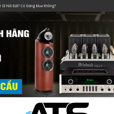
ó Gì Nổi Bật? Có Đáng Mua Không?
Xách Tay Được Ưa Chuộng Nhất!
raoke đáng mua nhất dịp Tết
ính Hãng Siêu Chuẩn!
i Nào Tốt? Kinh Nghiệm Chọn