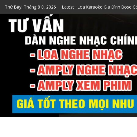
Skip
Thứ Bảy, Tháng 8 8, 2026
Latest:
Loa Karaoke Gia Đình Bose C
to
Top 7 Loa Karaoke Gia Đình 
content
Top 5 Loa Bose Bluetooth Ka
5 Cách Kiểm Tra Loa Bose Ch
Loa Hát Karaoke Gia Đình Min