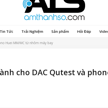
Tin Tức
Trải Nghiệm
Sản phẩm
Hỏi Đáp
Vide
hono Huei MM/MC từ nhôm máy bay
dành cho DAC Qutest và phon