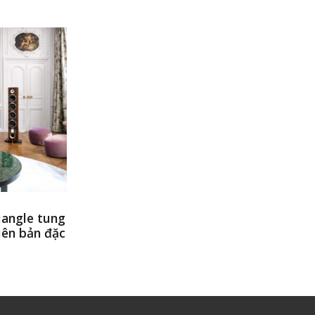
iangle tung
iên bản đặc