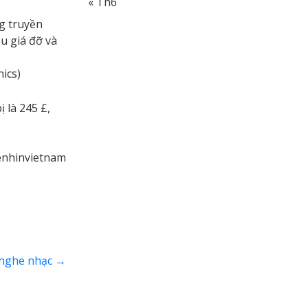
« Th6
ng truyền
u giá đỡ và
nics)
 là 245 £,
nhinvietnam
 nghe nhạc
→