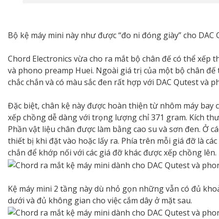
Bộ kệ máy mini này như được “đo ni đóng giày” cho DAC
Chord Electronics vừa cho ra mắt bộ chân đế có thể xếp 
và phono preamp Huei. Ngoài giá trị của một bộ chân đế tố
chắc chắn và có màu sắc đen rất hợp với DAC Qutest và
Đặc biệt, chân kệ này được hoàn thiện từ nhôm máy bay 
xếp chồng dễ dàng với trọng lượng chỉ 371 gram. Kích t
Phần vật liệu chân được làm bằng cao su và sơn đen. Ở cá
thiết bị khi đặt vào hoặc lấy ra. Phía trên mỗi giá đỡ l
chắn để khớp nối với các giá đỡ khác được xếp chồng lên.
Kệ máy mini 2 tầng này dù nhỏ gọn những vẫn có đủ khoả
dưới và đủ không gian cho việc cắm dây ở mặt sau.