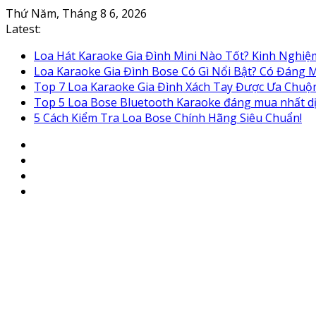
Skip
Thứ Năm, Tháng 8 6, 2026
to
Latest:
content
Loa Hát Karaoke Gia Đình Mini Nào Tốt? Kinh Nghi
Loa Karaoke Gia Đình Bose Có Gì Nổi Bật? Có Đáng
Top 7 Loa Karaoke Gia Đình Xách Tay Được Ưa Chuộ
Top 5 Loa Bose Bluetooth Karaoke đáng mua nhất d
5 Cách Kiểm Tra Loa Bose Chính Hãng Siêu Chuẩn!