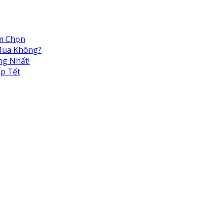
ệm Chọn
 Mua Không?
ng Nhất!
ịp Tết