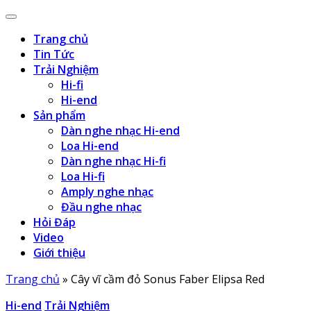
Trang chủ
Tin Tức
Trải Nghiệm
Hi-fi
Hi-end
Sản phẩm
Dàn nghe nhạc Hi-end
Loa Hi-end
Dàn nghe nhạc Hi-fi
Loa Hi-fi
Amply nghe nhạc
Đầu nghe nhạc
Hỏi Đáp
Video
Giới thiệu
Trang chủ
»
Cây vĩ cầm đỏ Sonus Faber Elipsa Red
Hi-end
Trải Nghiệm