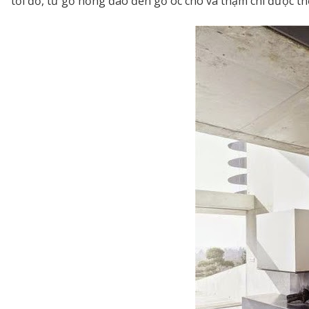
tới đỏ, từ gỗ hồng đào đến gỗ óc chó và thậm chí được th