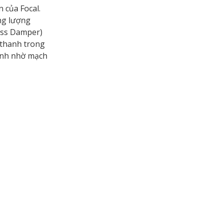
 của Focal.
ng lượng
ass Damper)
 thanh trong
hanh nhờ mạch