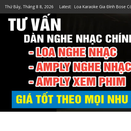
Skip
Thứ Bảy, Tháng 8 8, 2026
Latest:
Top 7 Loa Karaoke Gia Đình 
to
content
Top 5 Loa Bose Bluetooth Ka
5 Cách Kiểm Tra Loa Bose Ch
Loa Hát Karaoke Gia Đình Min