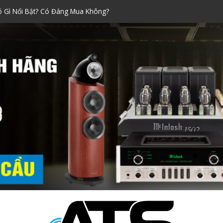
Xách Tay Được Ưa Chuộng Nhất!
raoke đáng mua nhất dịp Tết
ính Hãng Siêu Chuẩn!
i Nào Tốt? Kinh Nghiệm Chọn