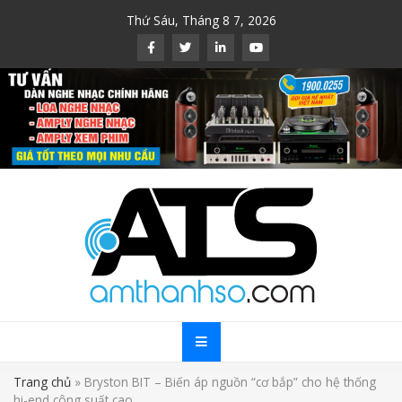
Skip
Thứ Sáu, Tháng 8 7, 2026
to
content
Trang chủ
»
Bryston BIT – Biến áp nguồn “cơ bắp” cho hệ thống
hi-end công suất cao