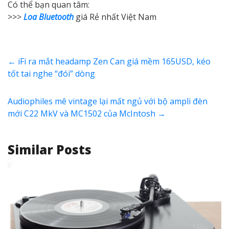
Có thể bạn quan tâm:
>>>
Loa Bluetooth
giá Rẻ nhất Việt Nam
←
iFi ra mắt headamp Zen Can giá mềm 165USD, kéo
tốt tai nghe “đói” dòng
Audiophiles mê vintage lại mất ngủ với bộ ampli đèn
mới C22 MkV và MC1502 của McIntosh
→
Similar Posts