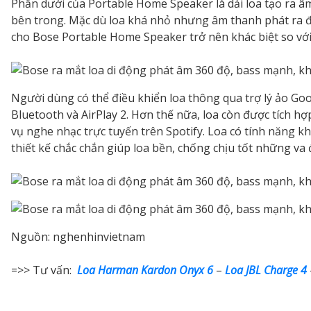
Phần dưới của Portable Home Speaker là dải loa tạo ra 
bên trong. Mặc dù loa khá nhỏ nhưng âm thanh phát ra đề
cho Bose Portable Home Speaker trở nên khác biệt so với
Người dùng có thể điều khiển loa thông qua trợ lý ảo Goog
Bluetooth và AirPlay 2. Hơn thế nữa, loa còn được tích h
vụ nghe nhạc trực tuyến trên Spotify. Loa có tính năng
thiết kế chắc chắn giúp loa bền, chống chịu tốt những va 
Nguồn: nghenhinvietnam
=>> Tư vấn:
Loa Harman Kardon Onyx 6
–
Loa JBL Charge 4