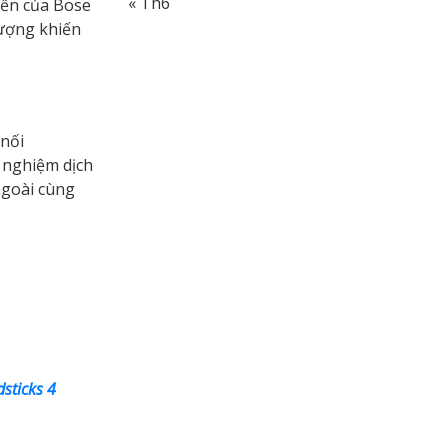
« Th6
yền của Bose
tượng khiến
 nối
i nghiệm dịch
ngoài cùng
sticks 4