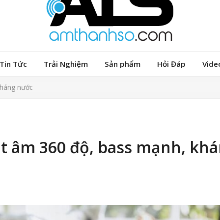
Tin Tức
Trải Nghiệm
Sản phẩm
Hỏi Đáp
Vide
kháng nước
át âm 360 độ, bass mạnh, kh