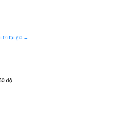
trí tại gia
→
60 độ