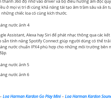
âm thanh 360 độ nhờ vào driver và bộ điều hướng âm độc qu
u ở mọi vị trí đi cùng khả năng tái tạo âm trầm sâu và ấn 
 những chiếc loa có cùng kích thước.
le Assistant, Alexa hay Siri để phát nhạc thông qua các kết
ợp sẵn tính năng Spotify Connect giúp người dùng có thể trả
 kháng nước chuẩn IPX4 phù hợp cho những môi trường bên 
đập.
–
Loa Harman Kardon Go Play Mini
–
Loa Harman Kardon Sound