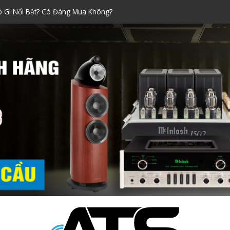
ó Gì Nổi Bật? Có Đáng Mua Không?
Xách Tay Được Ưa Chuộng Nhất!
raoke đáng mua nhất dịp Tết
ính Hãng Siêu Chuẩn!
i Nào Tốt? Kinh Nghiệm Chọn