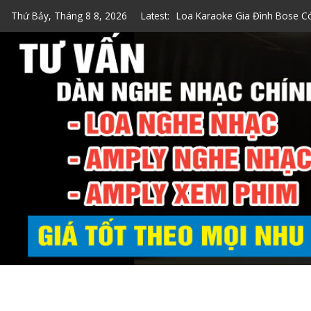
Loa Karaoke Gia Đình Bose C
Skip
Thứ Bảy, Tháng 8 8, 2026
Latest:
Top 7 Loa Karaoke Gia Đình 
to
content
Top 5 Loa Bose Bluetooth Ka
5 Cách Kiểm Tra Loa Bose Ch
Loa Hát Karaoke Gia Đình Min