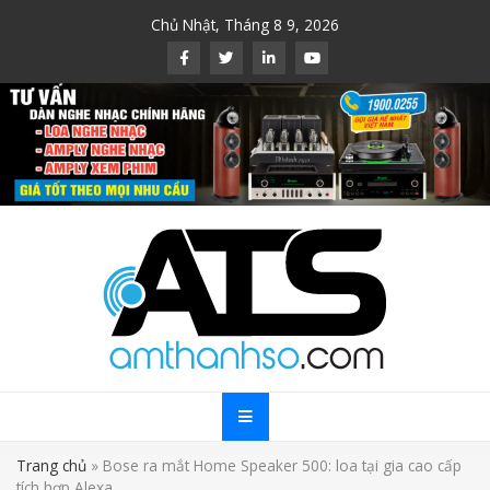
Skip
Chủ Nhật, Tháng 8 9, 2026
to
content
Trang chủ
»
Bose ra mắt Home Speaker 500: loa tại gia cao cấp
tích hợp Alexa