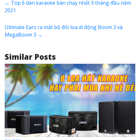
←
Top 6 dàn karaoke bán chạy nhất 3 tháng đầu năm
2021
Ultimate Ears ra mắt bộ đôi loa di động Boom 3 và
MegaBoom 3
→
Similar Posts