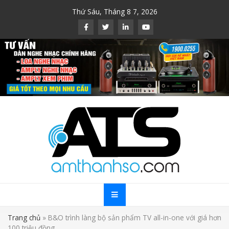
Skip
Thứ Sáu, Tháng 8 7, 2026
to
content
Trang chủ
»
B&O trình làng bộ sản phẩm TV all-in-one với giá hơn
100 triệu đồng