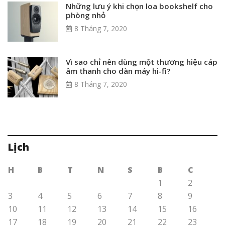
Những lưu ý khi chọn loa bookshelf cho
phòng nhỏ
8 Tháng 7, 2020
Vì sao chỉ nên dùng một thương hiệu cáp
âm thanh cho dàn máy hi-fi?
8 Tháng 7, 2020
Lịch
H
B
T
N
S
B
C
1
2
3
4
5
6
7
8
9
10
11
12
13
14
15
16
17
18
19
20
21
22
23