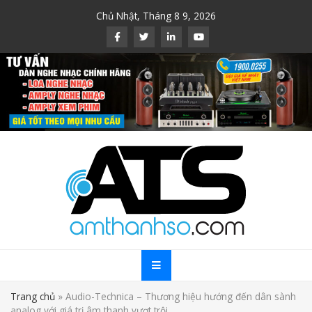
Skip
Chủ Nhật, Tháng 8 9, 2026
to
content
Trang chủ
»
Audio-Technica – Thương hiệu hướng đến dân sành
analog với giá trị âm thanh vượt trội