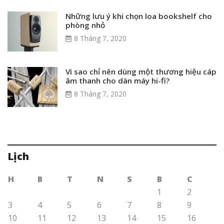
Những lưu ý khi chọn loa bookshelf cho
phòng nhỏ
8 Tháng 7, 2020
Vì sao chỉ nên dùng một thương hiệu cáp
âm thanh cho dàn máy hi-fi?
8 Tháng 7, 2020
Lịch
H
B
T
N
S
B
C
1
2
3
4
5
6
7
8
9
10
11
12
13
14
15
16