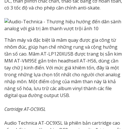
DC, thân plinth chắc chắn, thao tác bằng cơ hoàn toàn,
có 3 tốc độ và cho phép cân chỉnh anti-skate.
Thân máy và đặc biệt là mâm quay được gia công từ
nhôm đúc, giúp hạn chế những rung và cộng hưởng
tần số cao. Mâm AT-LP120XUSB được trang bị sẵn kim
MM AT-VM95E gắn trên headhsell AT-HS6, dùng cần
tay chữ J kinh điển. Với mức giá khiêm tốn, đây là một
trong những lựa chọn tốt nhất cho người chơi analog
nhập môn. Một điểm cộng của mâm than này là khả
năng số hóa, lưu trữ các album vinyl thành các file
digital qua đường output USB.
Cartridge AT-OC9XSL
Audio Technica AT-OC9XSL là phiên bản cartridge cao