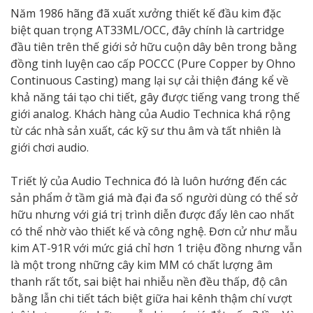
Năm 1986 hãng đã xuất xưởng thiết kế đầu kim đặc
biệt quan trọng AT33ML/OCC, đây chính là cartridge
đầu tiên trên thế giới sở hữu cuộn dây bên trong bằng
đồng tinh luyện cao cấp POCCC (Pure Copper by Ohno
Continuous Casting) mang lại sự cải thiện đáng kể về
khả năng tái tạo chi tiết, gây được tiếng vang trong thế
giới analog. Khách hàng của Audio Technica khá rộng
từ các nhà sản xuất, các kỹ sư thu âm và tất nhiên là
giới chơi audio.
Triết lý của Audio Technica đó là luôn hướng đến các
sản phẩm ở tầm giá mà đại đa số người dùng có thể sở
hữu nhưng với giá trị trình diễn được đẩy lên cao nhất
có thể nhờ vào thiết kế và công nghệ. Đơn cử như mẫu
kim AT-91R với mức giá chỉ hơn 1 triệu đồng nhưng vẫn
là một trong những cây kim MM có chất lượng âm
thanh rất tốt, sai biệt hai nhiễu nền đều thấp, độ cân
bằng lẫn chi tiết tách biệt giữa hai kênh thậm chí vượt