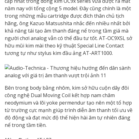
cấp nhất trong dòng kim OC9x series vừa được ra mắt
năm nay với tổng cộng 5 model. Đây cũng chính là một
trong những mẫu cartridge được đích thân chủ tịch
hãng, ông Kazuo Matsushita nhắc đến nhiều nhất bởi
khả năng tái tạo âm thanh đáng nể trong tầm giá mà
người chơi analog vẫn có thể đầu tư tốt. AT-OC9XSL sở
hữu mũi kim mài theo kỹ thuật Special Line Contact
tương tự như stylus kim đầu ảng AT-ART1000.
Bên trong body bằng nhôm, kim sở hữu cuộn dây đôi
công nghệ Dual Moving Coil kết hợp nam châm
neodymium và lõi yoke permendur tạo nên một tổ hợp
từ trường cực mạnh giúp trình diễn âm thanh tối ưu về
độ động và đạt mức độ thể hiện hài âm tự nhiên đáng
nể trong tầm tiền.