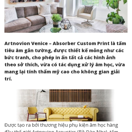
Artnovion Venice – Absorber Custom Print là tấm
tiêu âm gắn tường, được thiết kế mỏng như các
bức tranh, cho phép in ấn tất cả các hình ảnh
theo sở thích, vừa có tác dụng xử lý âm học, vừa
mang lại tính thẩm mỹ cao cho không gian giải
trí.
Được tạo ra bởi thương hiệu phụ kiện âm học hàng
đầu thế giới Artnovion Acoustics (Bồ Đào Nha), tấm