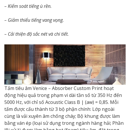
– Kiểm soát tiếng ù rền.
– Giảm thiểu tiếng vang vọng.
– Cải thiện độ sắc nét và chi tiết.
Tấm tiêu âm Venice – Absorber Custom Print hoạt
động hiệu quả trong phạm vi dài tần số từ 350 Hz đến
5000 Hz, với chỉ số Acoustic Class B | (aw) = 0,85. Mỗi
tấm được cấu thành từ 3 bộ phận chính: Lớp ngoài
cùng là vải xuyên âm chống cháy; Bộ khung được làm
bằng ván ép (loại sử dụng trong ngành hàng hải; Phần
lõi xử lý được làm bằng bọt (foam) tiêu âm, đặt trong