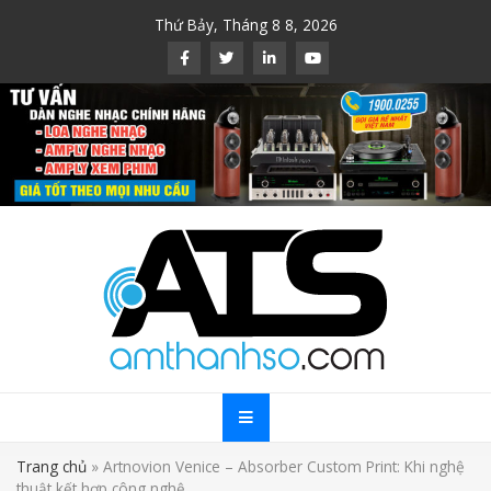
Skip
Thứ Bảy, Tháng 8 8, 2026
to
content
Trang chủ
»
Artnovion Venice – Absorber Custom Print: Khi nghệ
thuật kết hợp công nghệ