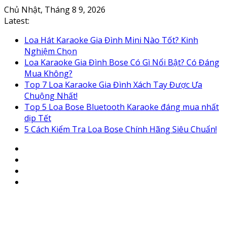
Skip
Chủ Nhật, Tháng 8 9, 2026
to
Latest:
content
Loa Hát Karaoke Gia Đình Mini Nào Tốt? Kinh
Nghiệm Chọn
Loa Karaoke Gia Đình Bose Có Gì Nổi Bật? Có Đáng
Mua Không?
Top 7 Loa Karaoke Gia Đình Xách Tay Được Ưa
Chuộng Nhất!
Top 5 Loa Bose Bluetooth Karaoke đáng mua nhất
dịp Tết
5 Cách Kiểm Tra Loa Bose Chính Hãng Siêu Chuẩn!