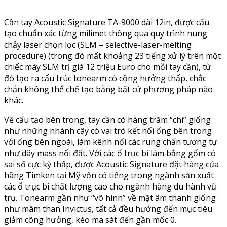
Cần tay Acoustic Signature TA-9000 dài 12in, được cấu
tạo chuẩn xác từng milimet thông qua quy trình nung
chảy laser chọn lọc (SLM – selective-laser-melting
procedure) (trong đó mất khoảng 23 tiếng xử lý trên một
chiếc máy SLM trị giá 12 triệu Euro cho mỗi tay cần), từ
đó tạo ra cấu trúc tonearm có cộng hưởng thấp, chắc
chắn không thể chế tạo bằng bất cứ phương pháp nào
khác.
Về cấu tạo bên trong, tay cần có hàng trăm “chi” giống
như những nhánh cây có vai trò kết nối ống bên trong
với ống bên ngoài, làm kênh nối các rung chấn tương tự
như dây mass nối đất. Với các ổ trục bi làm bằng gốm có
sai số cực kỳ thấp, được Acoustic Signature đặt hàng của
hãng Timken tại Mỹ vốn có tiếng trong ngành sản xuất
các ổ trục bi chất lượng cao cho ngành hàng du hành vũ
trụ. Tonearm gần như “vô hình” về mặt âm thanh giống
như mâm than Invictus, tất cả đều hướng đến mục tiêu
giảm công hưởng, kéo ma sát đến gần mốc 0.