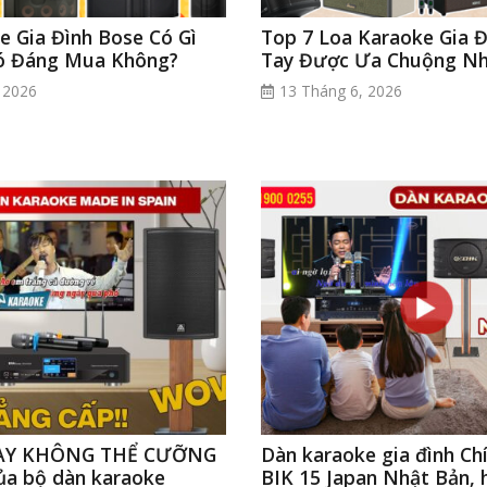
e Gia Đình Bose Có Gì
Top 7 Loa Karaoke Gia Đ
Có Đáng Mua Không?
Tay Được Ưa Chuộng Nh
 2026
13 Tháng 6, 2026
HAY KHÔNG THỂ CƯỠNG
Dàn karaoke gia đình Ch
ủa bộ dàn karaoke
BIK 15 Japan Nhật Bản, h