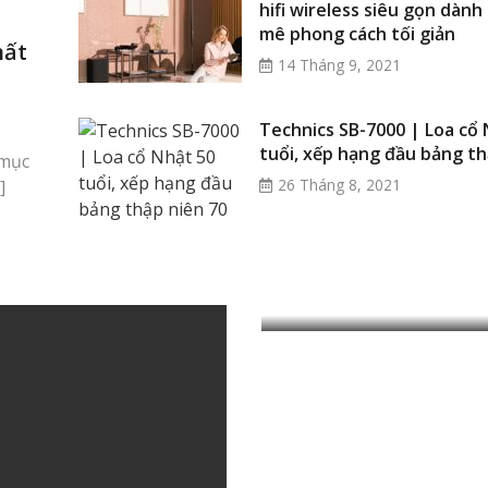
hifi wireless siêu gọn dành
mê phong cách tối giản
hất
14 Tháng 9, 2021
Technics SB-7000 | Loa cổ 
tuổi, xếp hạng đầu bảng th
 mục
26 Tháng 8, 2021
]
MI1250 – Poweramp x
12 kênh x 50W, trang 
nghệ bảo vệ độc quyề
McIntosh
22 Tháng 10, 2021
Primare 15 series man