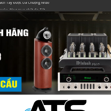
raoke đáng mua nhất dịp Tết
ính Hãng Siêu Chuẩn!
i Nào Tốt? Kinh Nghiệm Chọn
ó Gì Nổi Bật? Có Đáng Mua Không?
Xách Tay Được Ưa Chuộng Nhất!