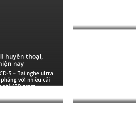
linh hoạt chưa từng c
việc phối tạo hệ thống
audio
21 Tháng 10, 2021
I huyền thoại,
hiện nay
D-5 – Tai nghe ultra
Trải nghiệm bookshelf
 phẳng với nhiều cải
nhôm kín Magico A1 –
g chỉ 420 gram
xuống 35Hz
 10, 2021
9 Tháng 9, 2021