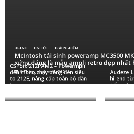
HI-END
TIN TỨC
TRẢI NGHIỆM
McIntosh tái sinh poweramp MC3500 MKI
xứng đáng là mẫu ampli retro đẹp nhất 
CSPort 212PAM2 – Powermpli
đèn mono chạy bóng đèn siêu
Audeze LC
6 Tháng mười một, 2021
to 212E, nâng cấp toàn bộ dàn
hi-end từ
tụ
tiến, nặn
20 Tháng 10, 2021
14 Tháng