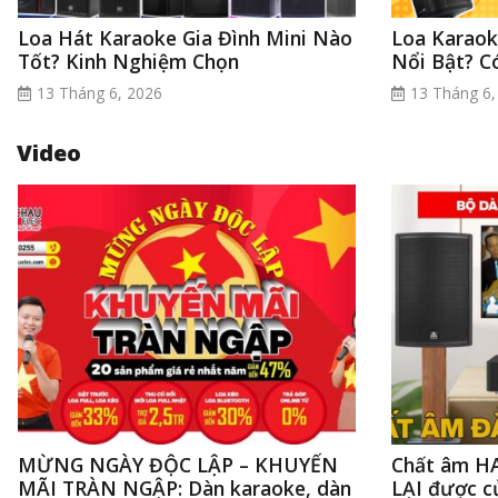
Loa Hát Karaoke Gia Đình Mini Nào
Loa Karaok
Tốt? Kinh Nghiệm Chọn
Nổi Bật? 
13 Tháng 6, 2026
13 Tháng 6,
Video
MỪNG NGÀY ĐỘC LẬP – KHUYẾN
Chất âm 
MÃI TRÀN NGẬP: Dàn karaoke, dàn
LẠI được c